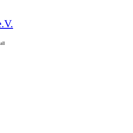
.V.
all