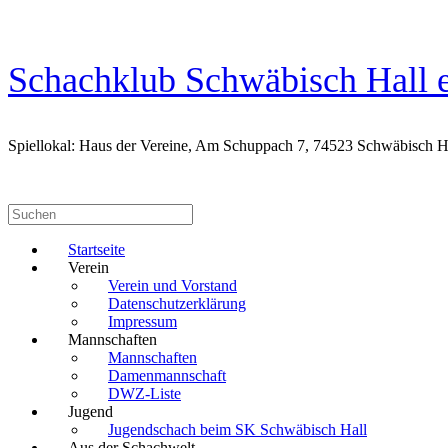
Zum
Inhalt
springen
Schachklub Schwäbisch Hall e
Spiellokal: Haus der Vereine, Am Schuppach 7, 74523 Schwäbisch H
Suchen
nach:
Startseite
Verein
Verein und Vorstand
Datenschutzerklärung
Impressum
Mannschaften
Mannschaften
Damenmannschaft
DWZ-Liste
Jugend
Jugendschach beim SK Schwäbisch Hall
Aus der Schachwelt