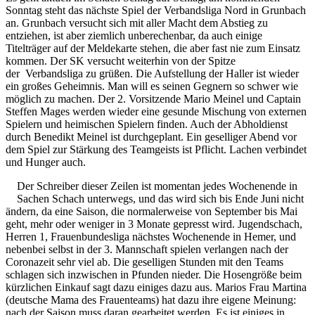
Sonntag steht das nächste Spiel der Verbandsliga Nord in Grunbach
an. Grunbach versucht sich mit aller Macht dem Abstieg zu
entziehen, ist aber ziemlich unberechenbar, da auch einige
Titelträger auf der Meldekarte stehen, die aber fast nie zum Einsatz
kommen. Der SK versucht weiterhin von der Spitze
der Verbandsliga zu grüßen. Die Aufstellung der Haller ist wieder
ein großes Geheimnis. Man will es seinen Gegnern so schwer wie
möglich zu machen. Der 2. Vorsitzende Mario Meinel und Captain
Steffen Mages werden wieder eine gesunde Mischung von externen
Spielern und heimischen Spielern finden. Auch der Abholdienst
durch Benedikt Meinel ist durchgeplant. Ein geselliger Abend vor
dem Spiel zur Stärkung des Teamgeists ist Pflicht. Lachen verbindet
und Hunger auch.
Der Schreiber dieser Zeilen ist momentan jedes Wochenende in
Sachen Schach unterwegs, und das wird sich bis Ende Juni nicht
ändern, da eine Saison, die normalerweise von September bis Mai
geht, mehr oder weniger in 3 Monate gepresst wird. Jugendschach,
Herren 1, Frauenbundesliga nächstes Wochenende in Hemer, und
nebenbei selbst in der 3. Mannschaft spielen verlangen nach der
Coronazeit sehr viel ab. Die geselligen Stunden mit den Teams
schlagen sich inzwischen in Pfunden nieder. Die Hosengröße beim
kürzlichen Einkauf sagt dazu einiges dazu aus. Marios Frau Martina
(deutsche Mama des Frauenteams) hat dazu ihre eigene Meinung:
nach der Saison muss daran gearbeitet werden. Es ist einiges in