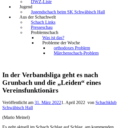
DWZ-Liste
Jugend
Jugendschach beim SK Schwäbisch Hall
Aus der Schachwelt
Schach Links
Presseschau
Problemschach
Was ist das?
Probleme der Woche
orthodoxes Problem
Märchenschach-Problem
In der Verbandsliga geht es nach
Grunbach und die „Leiden“ eines
Vereinsfunktionärs
Veröffentlicht am
31. März 2022
1. April 2022
von
Schachklub
Schwäbisch Hall
(Mario Meinel)
Es geht aktuell im Schach Schlag auf Schlag, am kommenden