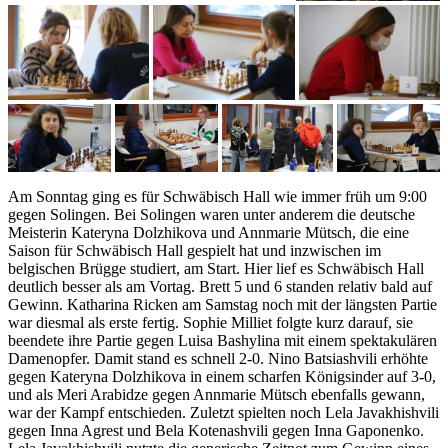
Am Sonntag ging es für Schwäbisch Hall wie immer früh um 9:00
gegen Solingen. Bei Solingen waren unter anderem die deutsche
Meisterin Kateryna Dolzhikova und Annmarie Mütsch, die eine
Saison für Schwäbisch Hall gespielt hat und inzwischen im
belgischen Brügge studiert, am Start. Hier lief es Schwäbisch Hall
deutlich besser als am Vortag. Brett 5 und 6 standen relativ bald auf
Gewinn. Katharina Ricken am Samstag noch mit der längsten Partie
war diesmal als erste fertig. Sophie Milliet folgte kurz darauf, sie
beendete ihre Partie gegen Luisa Bashylina mit einem spektakulären
Damenopfer. Damit stand es schnell 2-0. Nino Batsiashvili erhöhte
gegen Kateryna Dolzhikova in einem scharfen Königsinder auf 3-0,
und als Meri Arabidze gegen Annmarie Mütsch ebenfalls gewann,
war der Kampf entschieden. Zuletzt spielten noch Lela Javakhishvili
gegen Inna Agrest und Bela Kotenashvili gegen Inna Gaponenko.