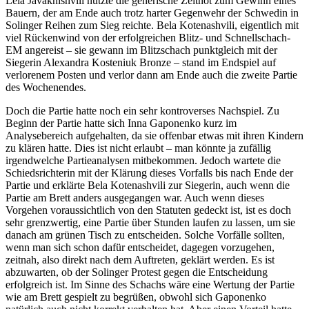
Lela Javakhishvili nutzte die generische Zeitnot zum Gewinn eines
Bauern, der am Ende auch trotz harter Gegenwehr der Schwedin in
Solinger Reihen zum Sieg reichte. Bela Kotenashvili, eigentlich mit
viel Rückenwind von der erfolgreichen Blitz- und Schnellschach-
EM angereist – sie gewann im Blitzschach punktgleich mit der
Siegerin Alexandra Kosteniuk Bronze – stand im Endspiel auf
verlorenem Posten und verlor dann am Ende auch die zweite Partie
des Wochenendes.
Doch die Partie hatte noch ein sehr kontroverses Nachspiel. Zu
Beginn der Partie hatte sich Inna Gaponenko kurz im
Analysebereich aufgehalten, da sie offenbar etwas mit ihren Kindern
zu klären hatte. Dies ist nicht erlaubt – man könnte ja zufällig
irgendwelche Partieanalysen mitbekommen. Jedoch wartete die
Schiedsrichterin mit der Klärung dieses Vorfalls bis nach Ende der
Partie und erklärte Bela Kotenashvili zur Siegerin, auch wenn die
Partie am Brett anders ausgegangen war. Auch wenn dieses
Vorgehen voraussichtlich von den Statuten gedeckt ist, ist es doch
sehr grenzwertig, eine Partie über Stunden laufen zu lassen, um sie
danach am grünen Tisch zu entscheiden. Solche Vorfälle sollten,
wenn man sich schon dafür entscheidet, dagegen vorzugehen,
zeitnah, also direkt nach dem Auftreten, geklärt werden. Es ist
abzuwarten, ob der Solinger Protest gegen die Entscheidung
erfolgreich ist. Im Sinne des Schachs wäre eine Wertung der Partie
wie am Brett gespielt zu begrüßen, obwohl sich Gaponenko