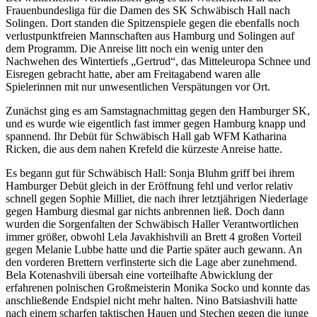
Frauenbundesliga für die Damen des SK Schwäbisch Hall nach
Solingen. Dort standen die Spitzenspiele gegen die ebenfalls noch
verlustpunktfreien Mannschaften aus Hamburg und Solingen auf
dem Programm. Die Anreise litt noch ein wenig unter den
Nachwehen des Wintertiefs „Gertrud“, das Mitteleuropa Schnee und
Eisregen gebracht hatte, aber am Freitagabend waren alle
Spielerinnen mit nur unwesentlichen Verspätungen vor Ort.
Zunächst ging es am Samstagnachmittag gegen den Hamburger SK,
und es wurde wie eigentlich fast immer gegen Hamburg knapp und
spannend. Ihr Debüt für Schwäbisch Hall gab WFM Katharina
Ricken, die aus dem nahen Krefeld die kürzeste Anreise hatte.
Es begann gut für Schwäbisch Hall: Sonja Bluhm griff bei ihrem
Hamburger Debüt gleich in der Eröffnung fehl und verlor relativ
schnell gegen Sophie Milliet, die nach ihrer letztjährigen Niederlage
gegen Hamburg diesmal gar nichts anbrennen ließ. Doch dann
wurden die Sorgenfalten der Schwäbisch Haller Verantwortlichen
immer größer, obwohl Lela Javakhishvili an Brett 4 großen Vorteil
gegen Melanie Lubbe hatte und die Partie später auch gewann. An
den vorderen Brettern verfinsterte sich die Lage aber zunehmend.
Bela Kotenashvili übersah eine vorteilhafte Abwicklung der
erfahrenen polnischen Großmeisterin Monika Socko und konnte das
anschließende Endspiel nicht mehr halten. Nino Batsiashvili hatte
nach einem scharfen taktischen Hauen und Stechen gegen die junge