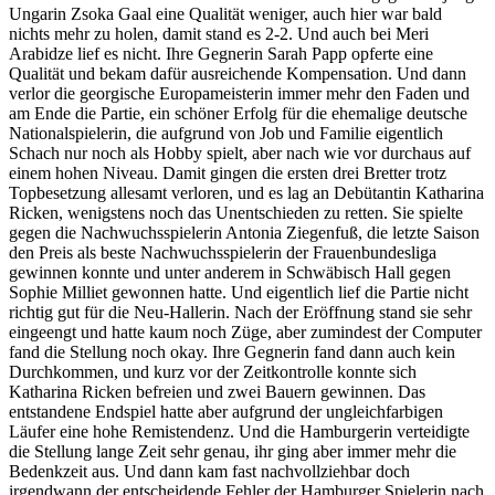
Ungarin Zsoka Gaal eine Qualität weniger, auch hier war bald
nichts mehr zu holen, damit stand es 2-2. Und auch bei Meri
Arabidze lief es nicht. Ihre Gegnerin Sarah Papp opferte eine
Qualität und bekam dafür ausreichende Kompensation. Und dann
verlor die georgische Europameisterin immer mehr den Faden und
am Ende die Partie, ein schöner Erfolg für die ehemalige deutsche
Nationalspielerin, die aufgrund von Job und Familie eigentlich
Schach nur noch als Hobby spielt, aber nach wie vor durchaus auf
einem hohen Niveau. Damit gingen die ersten drei Bretter trotz
Topbesetzung allesamt verloren, und es lag an Debütantin Katharina
Ricken, wenigstens noch das Unentschieden zu retten. Sie spielte
gegen die Nachwuchsspielerin Antonia Ziegenfuß, die letzte Saison
den Preis als beste Nachwuchsspielerin der Frauenbundesliga
gewinnen konnte und unter anderem in Schwäbisch Hall gegen
Sophie Milliet gewonnen hatte. Und eigentlich lief die Partie nicht
richtig gut für die Neu-Hallerin. Nach der Eröffnung stand sie sehr
eingeengt und hatte kaum noch Züge, aber zumindest der Computer
fand die Stellung noch okay. Ihre Gegnerin fand dann auch kein
Durchkommen, und kurz vor der Zeitkontrolle konnte sich
Katharina Ricken befreien und zwei Bauern gewinnen. Das
entstandene Endspiel hatte aber aufgrund der ungleichfarbigen
Läufer eine hohe Remistendenz. Und die Hamburgerin verteidigte
die Stellung lange Zeit sehr genau, ihr ging aber immer mehr die
Bedenkzeit aus. Und dann kam fast nachvollziehbar doch
irgendwann der entscheidende Fehler der Hamburger Spielerin nach