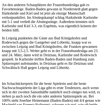
An den anderen Schauplätzen der Frauenbundesliga gab es
Favoritensiege. Baden-Baden gewann in Norderstedt glatt gegen
Harksheide und Kiel und ist jetzt als einzige Mannschaft
verlustpunktfrei. Im Abstiegskampf schlug Harksheide Karlsruhe
mit 5-1 und verließ die Abstiegsränge. Außerdem trennten sich
Karlsruhe und Kiel 3-3, ein Ergebnis, was eigentlich keinem der
beiden hilft.
In Leipzig punkteten die Gäste aus Bad Königshofen und
Rodewisch gegen die Gastgeber und Löberitz, knapp war es
zwischen Leipzig und Bad Königshofen, die Franken gewannen
knapp mit 3,5-2,5. Weiter geht es in der Frauenbundesliga am 23.
und 24. März, dann wird in Deizisau, Karlsruhe und Rodewisch
gespielt. In Karlsruhe treffen Baden-Baden und Hamburg zum
Spitzenspiel aufeinander, in Deizisau geht es für Deizisau und
Schwäbisch Hall gegen Leipzig und Löberitz.
Im Schachtickerpreis für die beste Spielerin und die beste
Nachwuchsspielerin der Liga gibt es erste Tendenzen, auch wenn
sich in der zweiten Saisonhälfte natürlich noch einiges tun wird, es
stehen ja auch noch die ein oder anderen Spitzenspiele an. Bei
100% steht Josefine Heinemann (Baden-Baden) mit 4/4 genau wie
Machteld van Foreest (Solingen), schauen wir mal, wie oft beide