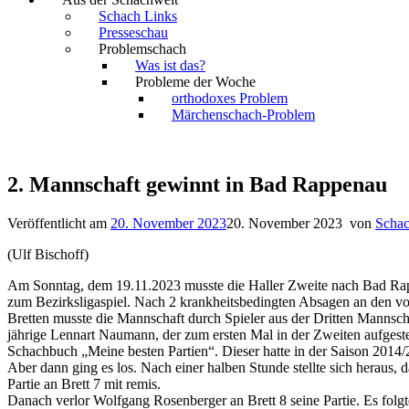
Schach Links
Presseschau
Problemschach
Was ist das?
Probleme der Woche
orthodoxes Problem
Märchenschach-Problem
2. Mannschaft gewinnt in Bad Rappenau
Veröffentlicht am
20. November 2023
20. November 2023
von
Schac
(Ulf Bischoff)
Am Sonntag, dem 19.11.2023 musste die Haller Zweite nach Bad R
zum Bezirksligaspiel. Nach 2 krankheitsbedingten Absagen an den v
Bretten musste die Mannschaft durch Spieler aus der Dritten Mannschaf
jährige Lennart Naumann, der zum ersten Mal in der Zweiten aufgeste
Schachbuch „Meine besten Partien“. Dieser hatte in der Saison 2014/
Aber dann ging es los. Nach einer halben Stunde stellte sich heraus,
Partie an Brett 7 mit remis.
Danach verlor Wolfgang Rosenberger an Brett 8 seine Partie. Es folgt