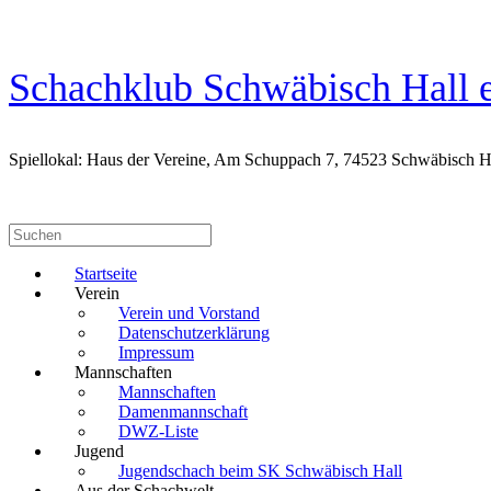
Zum
Inhalt
springen
Schachklub Schwäbisch Hall e
Spiellokal: Haus der Vereine, Am Schuppach 7, 74523 Schwäbisch H
Suchen
nach:
Startseite
Verein
Verein und Vorstand
Datenschutzerklärung
Impressum
Mannschaften
Mannschaften
Damenmannschaft
DWZ-Liste
Jugend
Jugendschach beim SK Schwäbisch Hall
Aus der Schachwelt