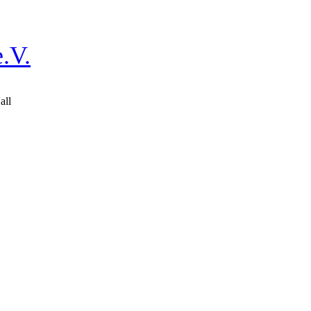
.V.
all