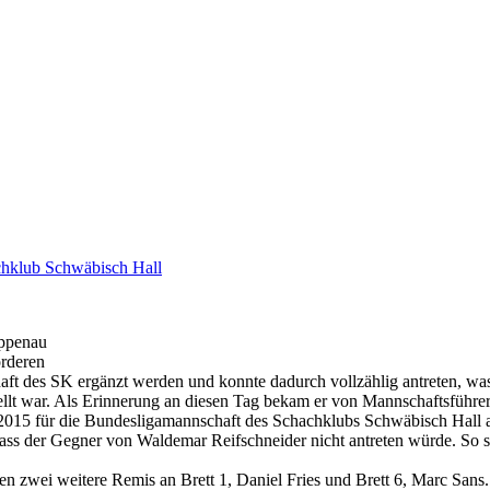
hklub Schwäbisch Hall
appenau
orderen
t des SK ergänzt werden und konnte dadurch vollzählig antreten, was si
llt war. Als Erinnerung an diesen Tag bekam er von Mannschaftsführer
2015 für die Bundesligamannschaft des Schachklubs Schwäbisch Hall an
 dass der Gegner von Waldemar Reifschneider nicht antreten würde. So s
en zwei weitere Remis an Brett 1, Daniel Fries und Brett 6, Marc Sans