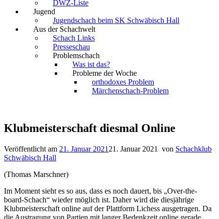
DWZ-Liste
Jugend
Jugendschach beim SK Schwäbisch Hall
Aus der Schachwelt
Schach Links
Presseschau
Problemschach
Was ist das?
Probleme der Woche
orthodoxes Problem
Märchenschach-Problem
Klubmeisterschaft diesmal Online
Veröffentlicht am
21. Januar 2021
21. Januar 2021
von
Schachklub
Schwäbisch Hall
(Thomas Marschner)
Im Moment sieht es so aus, dass es noch dauert, bis „Over-the-
board-Schach“ wieder möglich ist. Daher wird die diesjährige
Klubmeisterschaft online auf der Plattform Lichess ausgetragen. Da
die Austragung von Partien mit langer Bedenkzeit online gerade