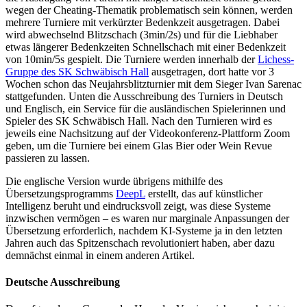
wegen der Cheating-Thematik problematisch sein können, werden
mehrere Turniere mit verkürzter Bedenkzeit ausgetragen. Dabei
wird abwechselnd Blitzschach (3min/2s) und für die Liebhaber
etwas längerer Bedenkzeiten Schnellschach mit einer Bedenkzeit
von 10min/5s gespielt. Die Turniere werden innerhalb der
Lichess-
Gruppe des SK Schwäbisch Hall
ausgetragen, dort hatte vor 3
Wochen schon das Neujahrsblitzturnier mit dem Sieger Ivan Sarenac
stattgefunden. Unten die Ausschreibung des Turniers in Deutsch
und Englisch, ein Service für die ausländischen Spielerinnen und
Spieler des SK Schwäbisch Hall. Nach den Turnieren wird es
jeweils eine Nachsitzung auf der Videokonferenz-Plattform Zoom
geben, um die Turniere bei einem Glas Bier oder Wein Revue
passieren zu lassen.
Die englische Version wurde übrigens mithilfe des
Übersetzungsprogramms
DeepL
erstellt, das auf künstlicher
Intelligenz beruht und eindrucksvoll zeigt, was diese Systeme
inzwischen vermögen – es waren nur marginale Anpassungen der
Übersetzung erforderlich, nachdem KI-Systeme ja in den letzten
Jahren auch das Spitzenschach revolutioniert haben, aber dazu
demnächst einmal in einem anderen Artikel.
Deutsche Ausschreibung