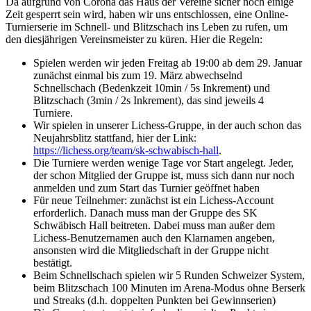
Da aufgrund von Corona das Haus der Vereine sicher noch einige
Zeit gesperrt sein wird, haben wir uns entschlossen, eine Online-
Turnierserie im Schnell- und Blitzschach ins Leben zu rufen, um
den diesjährigen Vereinsmeister zu küren. Hier die Regeln:
Spielen werden wir jeden Freitag ab 19:00 ab dem 29. Januar
zunächst einmal bis zum 19. März abwechselnd
Schnellschach (Bedenkzeit 10min / 5s Inkrement) und
Blitzschach (3min / 2s Inkrement), das sind jeweils 4
Turniere.
Wir spielen in unserer Lichess-Gruppe, in der auch schon das
Neujahrsblitz stattfand, hier der Link:
https://lichess.org/team/sk-schwabisch-hall
.
Die Turniere werden wenige Tage vor Start angelegt. Jeder,
der schon Mitglied der Gruppe ist, muss sich dann nur noch
anmelden und zum Start das Turnier geöffnet haben
Für neue Teilnehmer: zunächst ist ein Lichess-Account
erforderlich. Danach muss man der Gruppe des SK
Schwäbisch Hall beitreten. Dabei muss man außer dem
Lichess-Benutzernamen auch den Klarnamen angeben,
ansonsten wird die Mitgliedschaft in der Gruppe nicht
bestätigt.
Beim Schnellschach spielen wir 5 Runden Schweizer System,
beim Blitzschach 100 Minuten im Arena-Modus ohne Berserk
und Streaks (d.h. doppelten Punkten bei Gewinnserien)