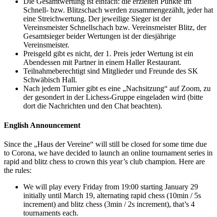
Die Gesamtwertung ist einfach: die erzielten Punkte im
Schnell- bzw. Blitzschach werden zusammengezählt, jeder hat
eine Streichwertung. Der jeweilige Sieger ist der
Vereinsmeister Schnellschach bzw. Vereinsmeister Blitz, der
Gesamtsieger beider Wertungen ist der diesjährige
Vereinsmeister.
Preisgeld gibt es nicht, der 1. Preis jeder Wertung ist ein
Abendessen mit Partner in einem Haller Restaurant.
Teilnahmeberechtigt sind Mitglieder und Freunde des SK
Schwäbisch Hall.
Nach jedem Turnier gibt es eine „Nachsitzung“ auf Zoom, zu
der gesondert in der Lichess-Gruppe eingeladen wird (bitte
dort die Nachrichten und den Chat beachten).
English Announcement
Since the „Haus der Vereine“ will still be closed for some time due
to Corona, we have decided to launch an online tournament series in
rapid and blitz chess to crown this year’s club champion. Here are
the rules:
We will play every Friday from 19:00 starting January 29
initially until March 19, alternating rapid chess (10min / 5s
increment) and blitz chess (3min / 2s increment), that’s 4
tournaments each.