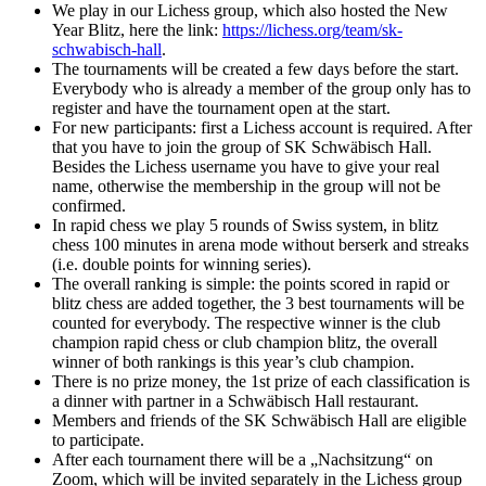
We play in our Lichess group, which also hosted the New
Year Blitz, here the link:
https://lichess.org/team/sk-
schwabisch-hall
.
The tournaments will be created a few days before the start.
Everybody who is already a member of the group only has to
register and have the tournament open at the start.
For new participants: first a Lichess account is required. After
that you have to join the group of SK Schwäbisch Hall.
Besides the Lichess username you have to give your real
name, otherwise the membership in the group will not be
confirmed.
In rapid chess we play 5 rounds of Swiss system, in blitz
chess 100 minutes in arena mode without berserk and streaks
(i.e. double points for winning series).
The overall ranking is simple: the points scored in rapid or
blitz chess are added together, the 3 best tournaments will be
counted for everybody. The respective winner is the club
champion rapid chess or club champion blitz, the overall
winner of both rankings is this year’s club champion.
There is no prize money, the 1st prize of each classification is
a dinner with partner in a Schwäbisch Hall restaurant.
Members and friends of the SK Schwäbisch Hall are eligible
to participate.
After each tournament there will be a „Nachsitzung“ on
Zoom, which will be invited separately in the Lichess group