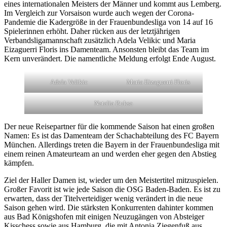
eines internationalen Meisters der Männer und kommt aus Lemberg.
Im Vergleich zur Vorsaison wurde auch wegen der Corona-
Pandemie die Kadergröße in der Frauenbundesliga von 14 auf 16
Spielerinnen erhöht. Daher rücken aus der letztjährigen
Verbandsligamannschaft zusätzlich Adela Velikic und Maria
Eizaguerri Floris ins Damenteam. Ansonsten bleibt das Team im
Kern unverändert. Die namentliche Meldung erfolgt Ende August.
Adela Velikic
Maria Eizaguerri Floris
Natalia Buksa
Der neue Reisepartner für die kommende Saison hat einen großen
Namen: Es ist das Damenteam der Schachabteilung des FC Bayern
München. Allerdings treten die Bayern in der Frauenbundesliga mit
einem reinen Amateurteam an und werden eher gegen den Abstieg
kämpfen.
Ziel der Haller Damen ist, wieder um den Meistertitel mitzuspielen.
Großer Favorit ist wie jede Saison die OSG Baden-Baden. Es ist zu
erwarten, dass der Titelverteidiger wenig verändert in die neue
Saison gehen wird. Die stärksten Konkurrenten dahinter kommen
aus Bad Königshofen mit einigen Neuzugängen von Absteiger
Kisschess sowie aus Hamburg, die mit Antonia Ziegenfuß aus