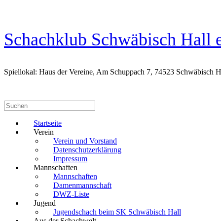
Zum
Inhalt
springen
Schachklub Schwäbisch Hall e
Spiellokal: Haus der Vereine, Am Schuppach 7, 74523 Schwäbisch H
Suchen
nach:
Startseite
Verein
Verein und Vorstand
Datenschutzerklärung
Impressum
Mannschaften
Mannschaften
Damenmannschaft
DWZ-Liste
Jugend
Jugendschach beim SK Schwäbisch Hall
Aus der Schachwelt