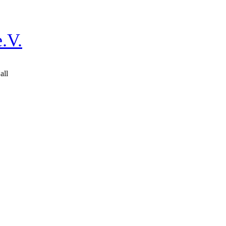
.V.
all