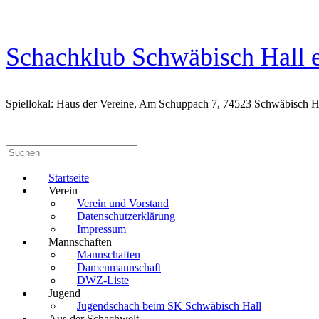
Zum
Inhalt
springen
Schachklub Schwäbisch Hall e
Spiellokal: Haus der Vereine, Am Schuppach 7, 74523 Schwäbisch H
Suchen
nach:
Startseite
Verein
Verein und Vorstand
Datenschutzerklärung
Impressum
Mannschaften
Mannschaften
Damenmannschaft
DWZ-Liste
Jugend
Jugendschach beim SK Schwäbisch Hall
Aus der Schachwelt