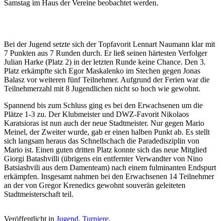
Samstag im Haus der Vereine beobachtet werden.
Bei der Jugend setzte sich der Topfavorit Lennart Naumann klar mit
7 Punkten aus 7 Runden durch. Er ließ seinen härtesten Verfolger
Julian Harke (Platz 2) in der letzten Runde keine Chance. Den 3.
Platz erkämpfte sich Egor Maskalenko im Stechen gegen Jonas
Balasz vor weiteren fünf Teilnehmer. Aufgrund der Ferien war die
Teilnehmerzahl mit 8 Jugendlichen nicht so hoch wie gewohnt.
Spannend bis zum Schluss ging es bei den Erwachsenen um die
Plätze 1-3 zu. Der Klubmeister und DWZ-Favorit Nikolaos
Karatsioras ist nun auch der neue Stadtmeister. Nur gegen Mario
Meinel, der Zweiter wurde, gab er einen halben Punkt ab. Es stellt
sich langsam heraus das Schnellschach die Paradedisziplin von
Mario ist. Einen guten dritten Platz konnte sich das neue Mitglied
Giorgi Batashvilli (übrigens ein entfernter Verwandter von Nino
Batsiashvili aus dem Damenteam) nach einem fulminanten Endspurt
erkämpfen. Insgesamt nahmen bei den Erwachsenen 14 Teilnehmer
an der von Gregor Krenedics gewohnt souverän geleiteten
Stadtmeisterschaft teil.
Veröffentlicht in
Jugend
,
Turniere
.