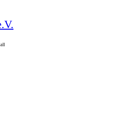
.V.
all