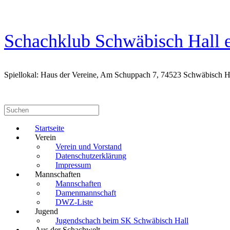
Zum
Inhalt
springen
Schachklub Schwäbisch Hall e
Spiellokal: Haus der Vereine, Am Schuppach 7, 74523 Schwäbisch H
Suchen
nach:
Startseite
Verein
Verein und Vorstand
Datenschutzerklärung
Impressum
Mannschaften
Mannschaften
Damenmannschaft
DWZ-Liste
Jugend
Jugendschach beim SK Schwäbisch Hall
Aus der Schachwelt