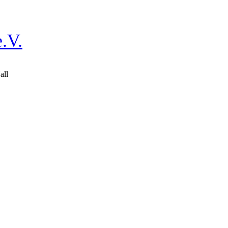
.V.
all