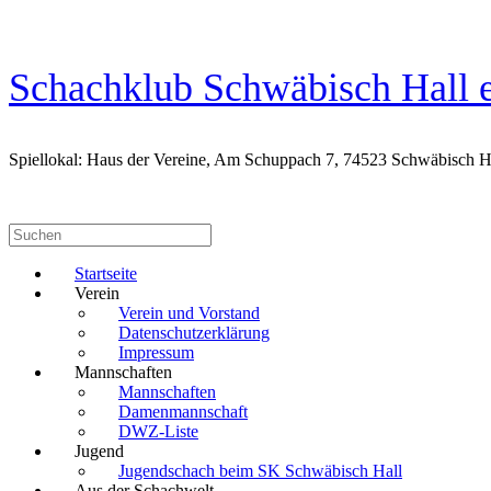
Zum
Inhalt
springen
Schachklub Schwäbisch Hall e
Spiellokal: Haus der Vereine, Am Schuppach 7, 74523 Schwäbisch H
Suchen
nach:
Startseite
Verein
Verein und Vorstand
Datenschutzerklärung
Impressum
Mannschaften
Mannschaften
Damenmannschaft
DWZ-Liste
Jugend
Jugendschach beim SK Schwäbisch Hall
Aus der Schachwelt