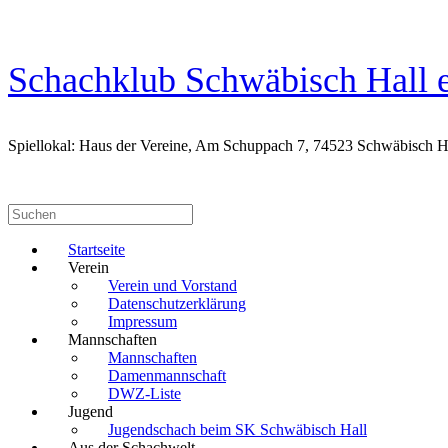
Zum
Inhalt
springen
Schachklub Schwäbisch Hall e
Spiellokal: Haus der Vereine, Am Schuppach 7, 74523 Schwäbisch H
Suchen
nach:
Startseite
Verein
Verein und Vorstand
Datenschutzerklärung
Impressum
Mannschaften
Mannschaften
Damenmannschaft
DWZ-Liste
Jugend
Jugendschach beim SK Schwäbisch Hall
Aus der Schachwelt