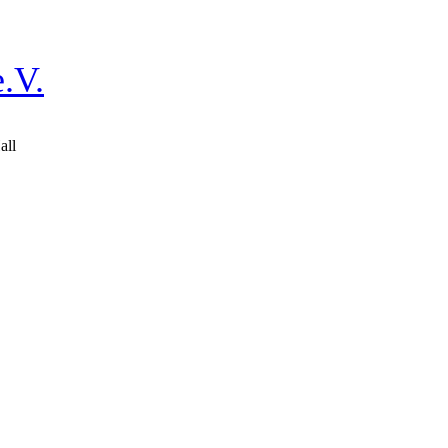
.V.
all