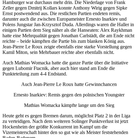
Hamburger war durchaus mehr drin. Die Niederlage von Frank
Zeller gegen Dmitrij Kollars konnte Anthony Wirig gegen Sipke
Ernst postwendend aus. Die restlichen Partien endeten remis,
darunter auch die zwischen Europameister Ernesto Inarkiev und
Polens Jungstar Jan-Krzysztof Duda. Allerdings waren die Haller in
einigen Partien dem Sieg näher als die Hanseaten: Alex Raykhman
hatte eine Mehrqualität gegen Jonathan Carlstädt, die am Ende nicht
reichte – beide kämpften die Partie bis zum blanken König aus.
Jean-Pierre Le Roux zeigte ebenfalls eine starke Vorstellung gegen
Kamil Miton, sein Mehrbauer reichte aber ebenfalls nicht.
Auch Mathias Womacka hatte die ganze Partie über die Initiative
gegen Lubomir Ftacnik, aber auch hier stand am Ende die
Punkteteilung zum 4-4 Endstand.
Auch Jean-Pierre Le Roux hatte Gewinnchancen
Ernesto Inarkiev: Remis gegen den polnischen Youngster
Mathias Womacka kämpfte lange um den Sieg
Heute geht es gegen Bremen darum, möglichst Platz 2 in der Liga
zu verteidigen. Nach dem weiteren Solinger Punktverlust ist jetzt
Hockenheim der größte Konkurrent im Kampf um die
Vizemeisterschaft hinter den so gut wie als Meister feststehenden
Baden-Badenern.