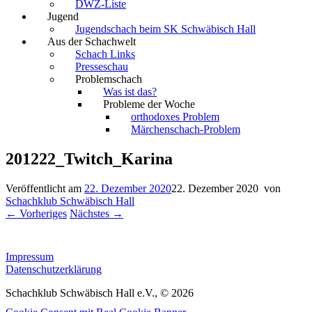
DWZ-Liste
Jugend
Jugendschach beim SK Schwäbisch Hall
Aus der Schachwelt
Schach Links
Presseschau
Problemschach
Was ist das?
Probleme der Woche
orthodoxes Problem
Märchenschach-Problem
201222_Twitch_Karina
Veröffentlicht am
22. Dezember 2020
22. Dezember 2020
von
Schachklub Schwäbisch Hall
← Vorheriges
Nächstes →
Impressum
Datenschutzerklärung
Schachklub Schwäbisch Hall e.V., © 2026