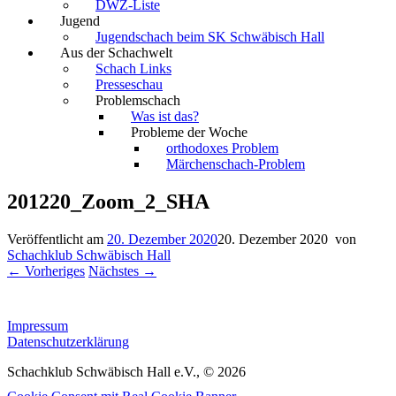
DWZ-Liste
Jugend
Jugendschach beim SK Schwäbisch Hall
Aus der Schachwelt
Schach Links
Presseschau
Problemschach
Was ist das?
Probleme der Woche
orthodoxes Problem
Märchenschach-Problem
201220_Zoom_2_SHA
Veröffentlicht am
20. Dezember 2020
20. Dezember 2020
von
Schachklub Schwäbisch Hall
← Vorheriges
Nächstes →
Impressum
Datenschutzerklärung
Schachklub Schwäbisch Hall e.V., © 2026