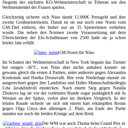
Siegerin der nächsten KO-Weltmeisterschaft in Teheran um den
Weltmeistertitel der Frauen spielen.
Gleichzeitig sicherte sich Nino damit 12.000€ Preisgeld und ihre
zweite Großmeisternorm. Damit ist sie nur noch eine Norm vom
GM-Titel entfernt, der bisher nur an 35 Spielerinnen verliehen
wurde. Die neben den Normen zweite Voraussetzung mit dem
Überschreiten der Elo-Schallmauer von 2500 hatte sie ja schon
letztes Jahr erfüllt.
GM-Norm für Nino
Im Schatten der Weltmeisterschaft in New York begann das Turnier
bei eisigen -36°C, was Nino aber nichts anhaben konnte: sie
gewann gleich die ersten 4 Partien, unter anderem gegen Alexandra
Kosteniuk und Harika Dronavalli. Ihre erste Niederlage musste sie
ausgerechnet gegen ihre Landsfrau und Haller Mannschaftskollegin
Lela Javakhishvili einstecken. Nach einem Sieg gegen Natalia
Zhukova lag sie vor der vorletzten Runde sogar punktgleich mit Ju
Wenjun an der Spitze, verlor aber im direkten Vergleich. In der
letzten Runde sicherte sie sich mit einem hart erkämpften Remis
gegen Olga Girya den alleinigen 2. Platz, am Ende der Partie
standen nur noch die beiden Könige auf dem Brett.
Die WM war auch Thema beim Grand Prix in