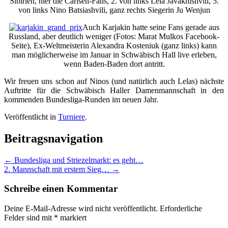
Sibirien, hier die Carlsen-Fans, 2. von links Lela Javakhishvili, 5.
von links Nino Batsiashvili, ganz rechts Siegerin Ju Wenjun
Auch Karjakin hatte seine Fans gerade aus
Russland, aber deutlich weniger (Fotos: Marat Mulkos Facebook-
Seite), Ex-Weltmeisterin Alexandra Kosteniuk (ganz links) kann
man möglicherweise im Januar in Schwäbisch Hall live erleben,
wenn Baden-Baden dort antritt.
Wir freuen uns schon auf Ninos (und natürlich auch Lelas) nächste
Auftritte für die Schwäbisch Haller Damenmannschaft in den
kommenden Bundesliga-Runden im neuen Jahr.
Veröffentlicht in
Turniere
.
Beitragsnavigation
←
Bundesliga und Striezelmarkt: es geht…
2. Mannschaft mit erstem Sieg…
→
Schreibe einen Kommentar
Deine E-Mail-Adresse wird nicht veröffentlicht.
Erforderliche
Felder sind mit
*
markiert