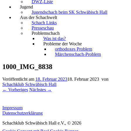
DWZ-Liste
Jugend
Jugendschach beim SK Schwäbisch Hall
Aus der Schachwelt
Schach Links
Presseschau
Problemschach
Was ist das?
Probleme der Woche
orthodoxes Problem
Märchenschach-Problem
1000_IMG_8838
Veröffentlicht am
18. Februar 2023
18. Februar 2023
von
Schachklub Schwäbisch Hall
← Vorheriges
Nächstes →
Impressum
Datenschutzerklärung
Schachklub Schwäbisch Hall e.V., © 2026