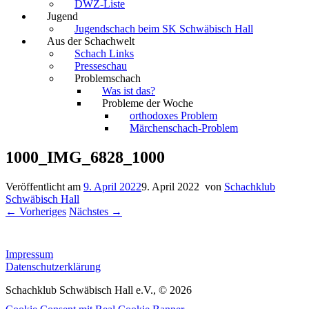
DWZ-Liste
Jugend
Jugendschach beim SK Schwäbisch Hall
Aus der Schachwelt
Schach Links
Presseschau
Problemschach
Was ist das?
Probleme der Woche
orthodoxes Problem
Märchenschach-Problem
1000_IMG_6828_1000
Veröffentlicht am
9. April 2022
9. April 2022
von
Schachklub
Schwäbisch Hall
← Vorheriges
Nächstes →
Impressum
Datenschutzerklärung
Schachklub Schwäbisch Hall e.V., © 2026