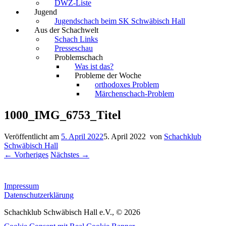
DWZ-Liste
Jugend
Jugendschach beim SK Schwäbisch Hall
Aus der Schachwelt
Schach Links
Presseschau
Problemschach
Was ist das?
Probleme der Woche
orthodoxes Problem
Märchenschach-Problem
1000_IMG_6753_Titel
Veröffentlicht am
5. April 2022
5. April 2022
von
Schachklub
Schwäbisch Hall
← Vorheriges
Nächstes →
Impressum
Datenschutzerklärung
Schachklub Schwäbisch Hall e.V., © 2026