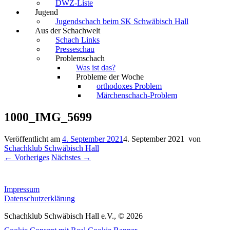
DWZ-Liste
Jugend
Jugendschach beim SK Schwäbisch Hall
Aus der Schachwelt
Schach Links
Presseschau
Problemschach
Was ist das?
Probleme der Woche
orthodoxes Problem
Märchenschach-Problem
1000_IMG_5699
Veröffentlicht am
4. September 2021
4. September 2021
von
Schachklub Schwäbisch Hall
← Vorheriges
Nächstes →
Impressum
Datenschutzerklärung
Schachklub Schwäbisch Hall e.V., © 2026