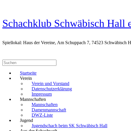
Zum
Inhalt
springen
Schachklub Schwäbisch Hall e
Spiellokal: Haus der Vereine, Am Schuppach 7, 74523 Schwäbisch H
Suchen
nach:
Startseite
Verein
Verein und Vorstand
Datenschutzerklärung
Impressum
Mannschaften
Mannschaften
Damenmannschaft
DWZ-Liste
Jugend
Jugendschach beim SK Schwäbisch Hall
Aus der Schachwelt