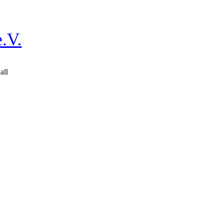
.V.
all