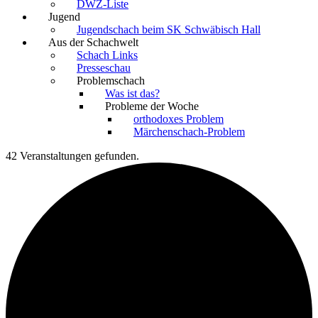
DWZ-Liste
Jugend
Jugendschach beim SK Schwäbisch Hall
Aus der Schachwelt
Schach Links
Presseschau
Problemschach
Was ist das?
Probleme der Woche
orthodoxes Problem
Märchenschach-Problem
42 Veranstaltungen gefunden.