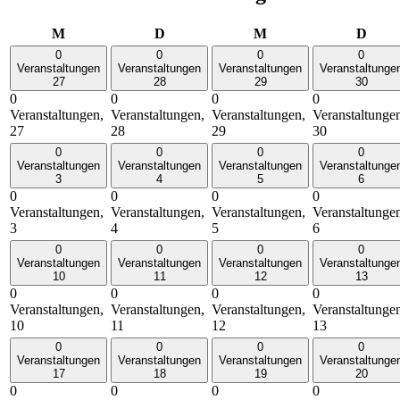
Montag
Dienstag
Mittwoch
Donn
M
D
M
D
0
0
0
0
Veranstaltungen
Veranstaltungen
Veranstaltungen
Veranstaltunge
27
28
29
30
0
0
0
0
Veranstaltungen,
Veranstaltungen,
Veranstaltungen,
Veranstaltunge
27
28
29
30
0
0
0
0
Veranstaltungen
Veranstaltungen
Veranstaltungen
Veranstaltunge
3
4
5
6
0
0
0
0
Veranstaltungen,
Veranstaltungen,
Veranstaltungen,
Veranstaltunge
3
4
5
6
0
0
0
0
Veranstaltungen
Veranstaltungen
Veranstaltungen
Veranstaltunge
10
11
12
13
0
0
0
0
Veranstaltungen,
Veranstaltungen,
Veranstaltungen,
Veranstaltunge
10
11
12
13
0
0
0
0
Veranstaltungen
Veranstaltungen
Veranstaltungen
Veranstaltunge
17
18
19
20
0
0
0
0