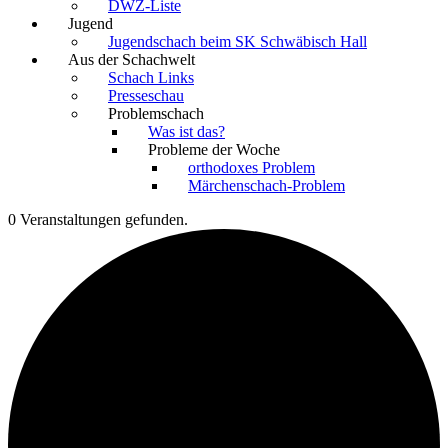
DWZ-Liste
Jugend
Jugendschach beim SK Schwäbisch Hall
Aus der Schachwelt
Schach Links
Presseschau
Problemschach
Was ist das?
Probleme der Woche
orthodoxes Problem
Märchenschach-Problem
0 Veranstaltungen gefunden.