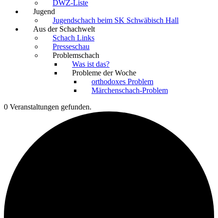
DWZ-Liste
Jugend
Jugendschach beim SK Schwäbisch Hall
Aus der Schachwelt
Schach Links
Presseschau
Problemschach
Was ist das?
Probleme der Woche
orthodoxes Problem
Märchenschach-Problem
0 Veranstaltungen gefunden.