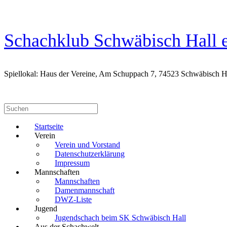
Zum
Inhalt
springen
Schachklub Schwäbisch Hall e
Spiellokal: Haus der Vereine, Am Schuppach 7, 74523 Schwäbisch H
Suchen
nach:
Startseite
Verein
Verein und Vorstand
Datenschutzerklärung
Impressum
Mannschaften
Mannschaften
Damenmannschaft
DWZ-Liste
Jugend
Jugendschach beim SK Schwäbisch Hall
Aus der Schachwelt