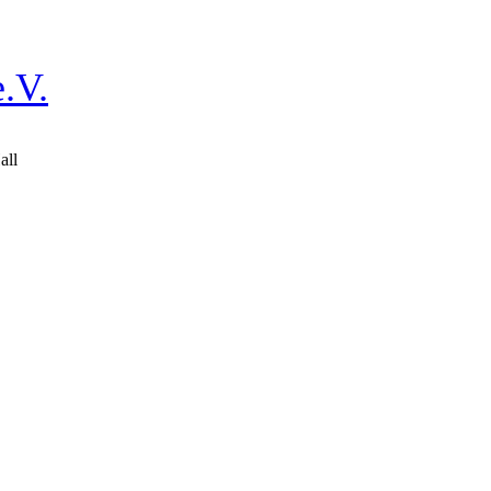
.V.
all