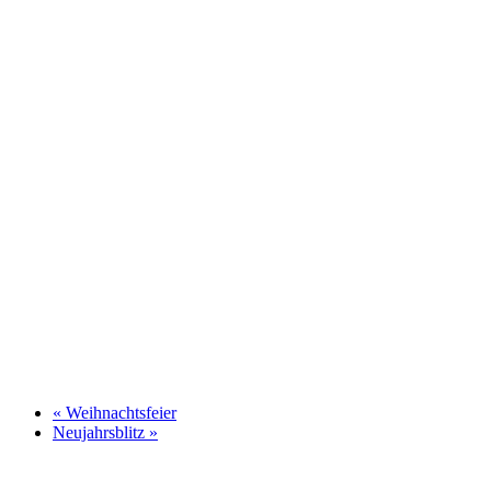
«
Weihnachtsfeier
Neujahrsblitz
»